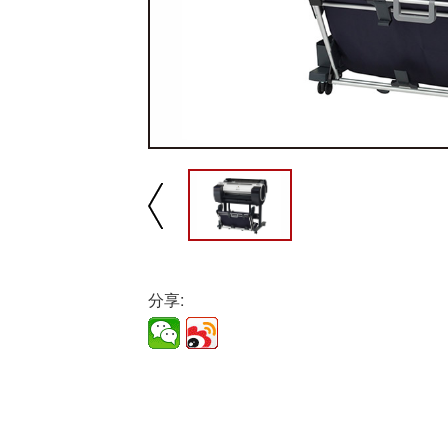
播放/暂停
速
分享: