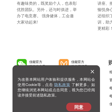
有趣味类的，既奖励个人，也表彰
讲座、
优胜团队。另外，还与时俱进，举
愉悦身
办了电竞赛。 强身健体，工会邀
还组织
大家动起来!
训，助
更精彩
佳能官方
佳能官方
微信公众号
微信视频号
为改善本网站用户体验和提供服务，本网站会
佳能官方
佳能官方
微博号
抖音号
使用Cookie等，点击
隐私政策
了解更多。如
您继续浏览本网站或点击同意，视为您已经阅
读并接受前述隐私政策。
佳能官方
查看
bilibili号
更多
同意