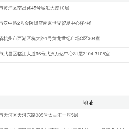
市黄浦区南昌路45号城汇大厦10层
市汉中路2号金陵饭店南京世界贸易中心楼4楼
省杭州市西湖区杭大路1号黄龙世纪广场C区304室
市武昌区临江大道96号武汉万达中心31层3104-3105室
地址
市天河区天河东路385号太古汇一座5层