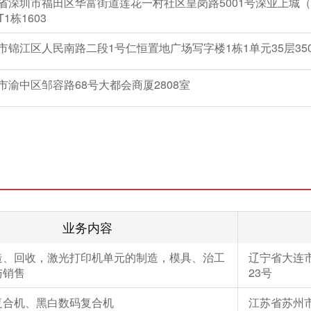
省深圳市福田区华富街道莲花一村社区皇岗路5001号深业上城
1栋1603
市锦江区人民南路二段1号仁恒置地广场写字楼1栋1单元35层35
市渝中区邹容路68号大都会商厦2808室
业务内容
造、回收，激光打印机单元的制造，模具、治工
辽宁省大连
与销售
23号
复合机、黑白数码复合机
江苏省苏州市