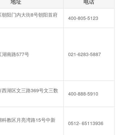
地址
电话
区朝阳门内大街8号朝阳首府
400-805-5123
湖南路577号
021-6283-5887
西湖区文三路369号文三数
400-888-5910
湖科教区月亮湾路15号中新
0512- 65113936