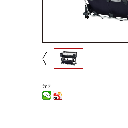
播放/暂停
速
分享: