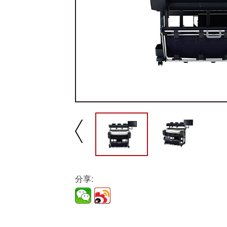
播放/暂停
速
分享: