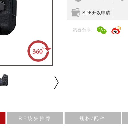
SDK开发申请
我要分享:
播放/暂停
速度
反向
缩放
RF镜头推荐
规格/配件