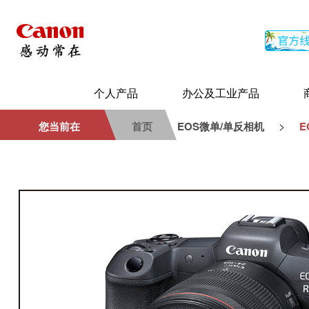
个人产品
办公及工业产品
>
您当前在
首页
EOS微单/单反相机
E