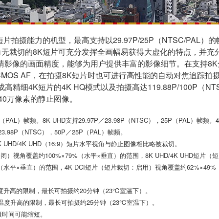
拍摄能力的机型，最高支持以29.97P/25P（NTSC/PAL）的帧
。水平视角无裁切的8K短片可充分发挥全画幅易获得大虚化的特点，
全高清影像的画面精度，能够为用户提供丰富的影像细节。在支持8
MOS AF，在拍摄8K短片时也可进行高性能的自动对焦追踪
4K短片的4K HQ模式以及拍摄高达119.88P/100P（NTS
40万像素的静止图像。
4P（PAL）帧频。8K UHD支持29.97P／23.98P（NTSC），25P（PAL）帧频。4K
／23.98P（NTSC），50P／25P（PAL）帧频。
。8K UHD/4K UHD（16:9）短片水平视角与静止图像相比略被裁切。
：关闭）视角覆盖约100%×79%（水平×垂直）的范围，8K UHD/4K UHD短
水平×垂直）的范围，4K DCI短片（短片裁切：启用）视角覆盖约62%×49%
温度升高的限制，最长可拍摄约20分钟（23℃室温下）。
部温度升高的限制，最长可拍摄约25分钟（23℃室温下）。
摄时间可能缩短。