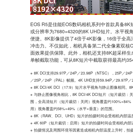
EOS R5是佳能EOS数码相机系列中首款具备8K短片
或分辨率为7680×4320的8K UHD短片
便捷。8K影像提供了4倍于4K影像，16倍于
冲击力。不仅如此，相机具备第二代全像素双核C
面效果提供保障。此外，相机还支持8K超采样生成高精细
单帧截取功能，可从8K短片中截取获得最高约35
※ 8K DCI支持29.97P／24P／23.98P（NTSC），25P／2
／25P／24P（PAL）帧频。4K UHD支持59.94P／29.97P
※ 8K DCI/4K DCI（17:9）短片水平视角与静止图像相同
※ 与静止图像视角相比，8K DCI/4K DCI短片（短片裁切
围，全高清短片（短片裁切：关闭）视角覆盖约100%×84%（
用）视角覆盖约58%×49%（水平×垂直）的范围。
※ 8K（RAW、DCI、UHD）短片的拍摄时间会受相机内部
※ 4K 60P（短片裁切：启用）短片的拍摄时间会受相机内
※ 拍摄情况及周围环境等因素造成相机内部温度上升时，拍