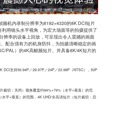
频机内录制分辨率为8192×4320的8K DCI短片
并充分利用镜头水平视角，为宏大场面等的拍摄提供了
K分辨率的设备上回放，可呈现出令人震撼的画面
拍摄。配合强有力的机身防抖，为拍摄清晰稳定的画
C/PAL）的4K高帧频短片。并具备8K/4K短片的
 DCI支持59.94P／29.97P／24P／23.98P（NTSC），50P
片（短片裁切：关闭）视角覆盖约94%×79%（水平×垂直）的范
（水平×垂直）的范围，4K UHD/全高清短片（短片裁切：启