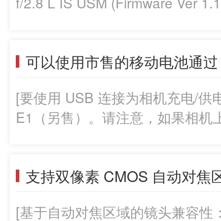
f/2.8 L IS USM (Firmware Ver
相机和PowerShot相机解锁类
Powershot V10 系统要求
f/4.5-7.1 L IS USM (Firmware 
线将佳能相机连接到计算机上，
系统要求。 1. 支持的操作系统 - mac
f/2.8L IS III USM (Firmware Ve
频会议和流媒体应用程序。 更新历史记
机 Macintosh安装了上述操
USM (Firmware Ver 1.1.2或更高
Webcam软件程序的更改 - 支持EOS M5
能 CPU; - Intel 处理器 - Apple 
Windows 1.2版EOS Webcam
3. 显示 -屏幕分辨率; 1,024x768
[要使用 USB 连接为相机充电/供电
R7, EOS R10 - 支持Windows 11
32,000 色或更多 4. 支持机型 EOS-1
E1（另售）。请注意，如果相机上
软件程序的更改 - 支持EOS R6 Mark 
MARK II, EOS 5DS R, EOS 5DS,
则佳能不能保证相机和所使用移
R100, Powershot V10 
III, EOS 6D MARK II, EOS 6D, 
产品的操作。但要注意的是，我
足以下系统要求。 1. 支持的操作系统 - W
80D, EOS 77D/EOS 9000D, EOS
作。（截止到 2020 年 7 月）Anker 
Windows 10 (64-bit) 2
X10i, EOS Rebel T7i/EOS 800D/
捆绑电缆（Anker Powerline III
PC机，并将USB端口作为标准功
T6s/EOS 760D/EOS 8000D, EOS
[基于自动对焦区域的镜头兼容性：
得到验证。]