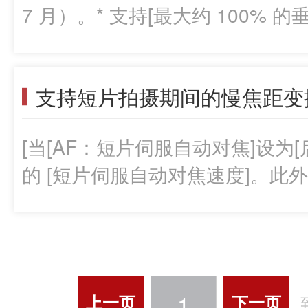
- Intel 处理器 RAM; - 2 GB 或
X8i, EOS Rebel T5i/EOS 700D/E
7 月）。* 支持[最大约 100%
pixels或更高 -屏幕颜色; 大约 32
SL3/EOS 250D/EOS 200D II/EOS
使用 +跟踪和 RF 镜头（RF600mm F11 IS STM / RF800mm F11
1D X MARK III, EOS-1D X MARK
SL2/EOS 200D/EOS Kiss X9, E
IS STM 和 Extender RF 
5D Mark IV, EOS 5D Mark III, 
1500D/EOS Kiss X90, EOS Rebe
支持短片拍摄期间的慢焦距变换的镜头
品）、EXTENDER EF (III)
7D Mark II, EOS 90D, EOS 80
EOS Rebel T100/EOS 4000D/EO
被摄体框的情况下适用。某些场景
Rebel T8i/EOS 850D/EOS Kiss 
EOS R6, EOS R6 Mark II, EOS 
[当[AF：短片伺服自动对焦]设为[启用
头自动对焦区域 RF35mm F1.8 M
800D/EOS Kiss X9i, EOS Rebel
EOS R8, EOS R10, EOS R50, E
的 [短片伺服自动对焦速度]。
直和水平 * RF50mm F1.2 L U
EOS Rebel T6i/EOS 750D/EOS K
M50 Mark II/EOS Kiss M2, EOS
对焦转变的镜头时，会启用此功能。（
RF85mm F1.2 L USM最大约 10
700D/EOS Kiss X7i, EOS Rebe
PowerShot G5 X Mark II, PowerS
晚发布的，STM 镜头与此功能兼容。）E
L USM DS最大约 100% 的垂直和水
II/EOS Kiss X10, EOS Rebel S
SX70 HS, Powershot V10 5.软
USMEF35mm f/2 IS USMEF40mm
STM最大约 100% 的垂直和水平 * R
Rebel T7/EOS 2000D/EOS 1500
macOS 12（Monterey）和mac
STMEF85mm f/1.4L IS USMEF10
的垂直和约 40% 的水平 RF600mm F1
1
T6/EOS 1300D/EOS Kiss X80, 
上一页
下一页