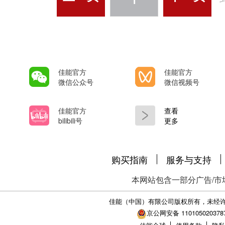
Webcam Utility 1.3.1
USMEF300mm f/2.8L IS II USMEF
RF1.4x约]
4000D/EOS 3000D, EOS R3, EOS
EOS Webcam Utility 1.0
USMEF400mm f/2.8L IS III USME
EOS Ra, EOS R, EOS RP, EOS 
Chrome中使用基于Web的客户端，
USMEF500mm f/4L IS II USMEF
R50, EOS R100, EOS M6 Mark II
(使用Google Chrome) • FaceT
f/4L IS III USMEF8-15mm f/4L 
佳能官方
佳能官方
M2, EOS M50/EOS Kiss M, EOS 
不支持从App应用程序商店下载
USMEF16-35mm f/2.8L III USM
微信公众号
微信视频号
PowerShot G7 X Mark III, Power
站（如果可用）下载该应用程序。
105]
佳能官方
查看
软件大小 (Zip 文件) - 8.2 M
个应用程序。如果您尝试使用的
bilibili号
更多
Webcam Utility软件之前，请
您的相机接收视频源，请关闭计
Utility测试版软件（如果已安
购买指南
服务与支持
应用程序。 当将EOS Webcam Ut
个应用程序。如果您尝试使用的
媒体应用程序时，我们不能保证它
本网站包含一部分广告/市
您的相机接收视频源，请关闭计
软件应用程序兼容。如果您遇到
佳能（中国）有限公司版权所有，未经
京公网安备 110105020378
应用程序。 当在Firefox浏览器上使用
web的客户端版本的服务，或者