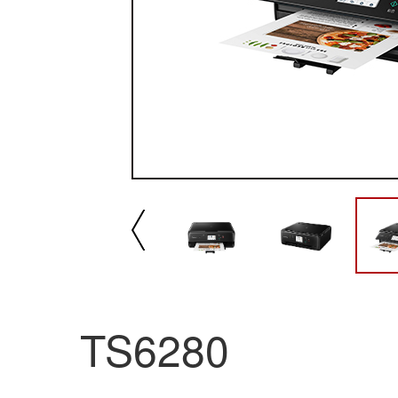
播放/暂停
速
TS6280