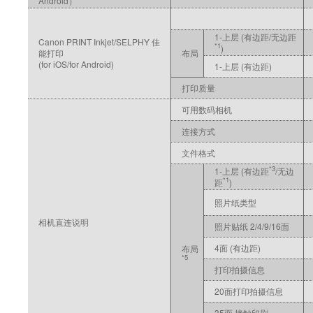
Android）
1-上层 (有边距/无边距
Canon PRINT Inkjet/SELPHY 佳
*1
)
能打印
布局
(for iOS/for Android)
1-上层 (有边距)
打印质量
可用数码相机
连接方式
文件格式
*3
1-上层 (有边距
/无边
*1
距
)
照片纸类型
相机直连说明
照片贴纸 2/4/9/16面
4面 (有边距)
布局
*5
打印拍摄信息
20面打印拍摄信息
35面 接触印刷