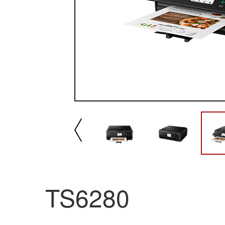
播放/暂停
速
TS6280