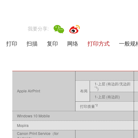
我要分享:
打印
扫描
复印
网络
打印方式
一般规
1-上层 (有边距/无边距
*1
)
Apple AirPrint
布局
1-上层 (有边距)
*2
打印质量
Windows 10 Mobile
Mopira
Canon Print Service（for