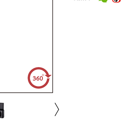
播放/暂停
速度
反向
缩放