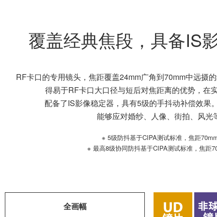
RF24-70mm 
RF
L
标准
全画幅
变焦
卡口
镜头