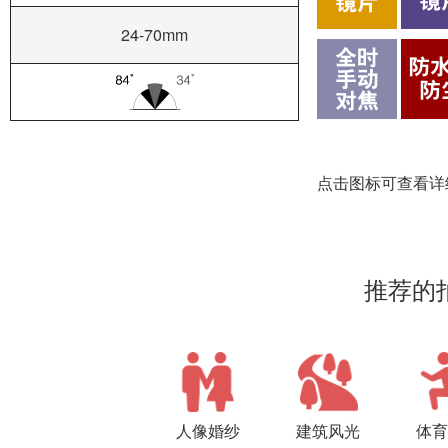
覆盖经典焦段，具备IS影
RF卡口的专用镜头，焦距覆盖24mm广角到70mm中远摄
得易于RF卡口大口径与短后对焦距离的优势，在
配备了IS影像稳定器，具有5级的手抖动补偿效果。
能够应对婚纱、人像、街拍、风光
※ 5级防抖基于CIPA测试标准，焦距70
※ 最高8级协同防抖基于CIPA测试标准，焦距7
全画幅
24-70mm