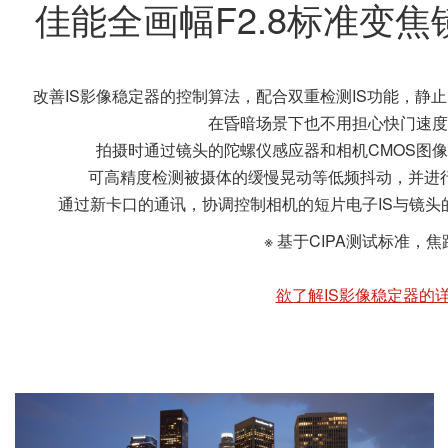
佳能全画幅F2.8标准变焦