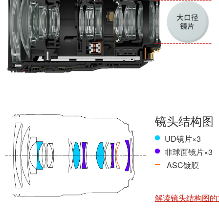
从画面中心到周边的专业级高画质
RF24-70ｍｍ F2.8 L IS USM充分发挥了RF卡口大
的光学设计，包括3片GMo（玻璃模铸）非球面镜片和3片U
得到高画质。另外，还采用了ASC镀膜，可有效抑制眩光和鬼