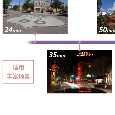
合恒定F2.8大光圈带来的大幅美丽虚化，可使人物在背景衬
仅如此，为了呈现出更加美丽的虚化，镜头导入UD（超低色
域虚化色彩的色晕。此外，在黄昏或室内等想要尽量提高快门
动，以低感光度拍出更高画质的照片。高感光度下可以定格体
从广角24ｍｍ到中远
在F2.8L变焦镜头系列中使用频率最高，
不同的焦距可分别用于风光、夜景、街拍、美食