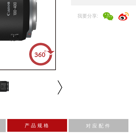
我要分享:
产品规格
对应配件
100-400mm
9组12片
9片（圆形光圈）
32-45
约0.88米（200mm时）
约0.41倍（400mm时）
播放/暂停
速度
反向
缩放
NANO USM超声波马达