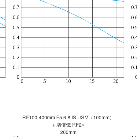
RF100-400mm F5.6-8 IS USM（100mm）
+ 增倍镜 RF2×
200mm