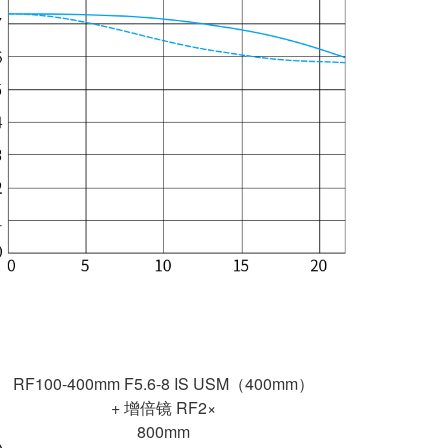
RF100-400mm F5.6-8 IS USM（400mm）
+ 增倍镜 RF2×
800mm