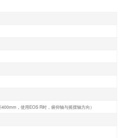
距400mm，使用EOS R时，俯仰轴与摇摆轴方向）
RF100-400mm F5.6-8 IS USM（100mm）
+ 增倍镜 RF1.4×