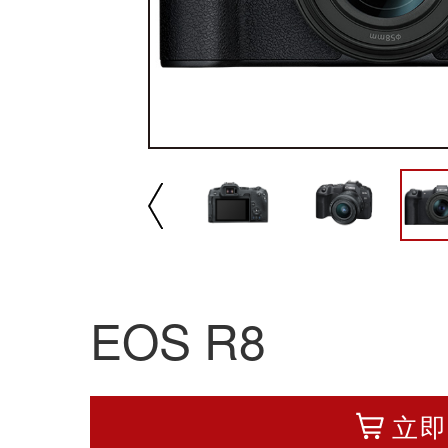
播放/暂停
速
EOS R8
立即