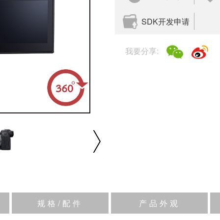
SDK开发申请
我要分享:
播放/暂停
速度
反向
缩放
规格/配件
产品外观