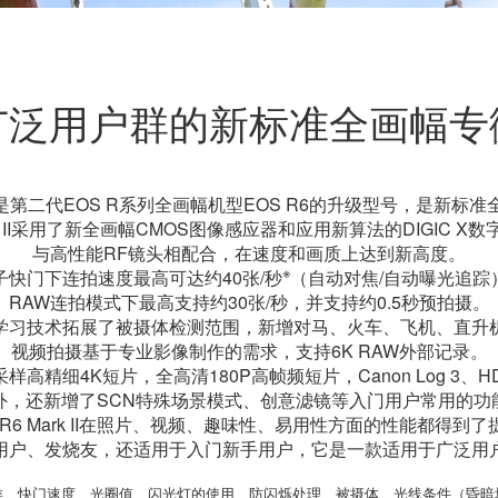
广泛用户群的新标准全画幅专
rk II是第二代EOS R系列全画幅机型EOS R6的升级型号，是新
ark II采用了新全画幅CMOS图像感应器和应用新算法的DIGIC 
与高性能RF镜头相配合，在速度和画质上达到新高度。
※
子快门下连拍速度最高可达约40张/秒
（自动对焦/自动曝光追踪
RAW连拍模式下最高支持约30张/秒，并支持约0.5秒预拍摄。
学习技术拓展了被摄体检测范围，新增对马、火车、飞机、直升
视频拍摄基于专业影像制作的需求，支持6K RAW外部记录。
样高精细4K短片，全高清180P高帧频短片，Canon Log 3、H
外，还新增了SCN特殊场景模式、创意滤镜等入门用户常用的功
S R6 Mark II在照片、视频、趣味性、易用性方面的性能都得到了
用户、发烧友，还适用于入门新手用户，它是一款适用于广泛用
种类、快门速度、光圈值、闪光灯的使用、防闪烁处理、被摄体、光线条件（昏暗