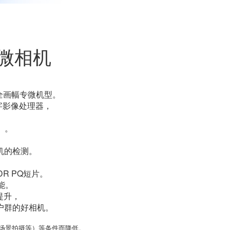
微相机
标准全画幅专微机型。
X数字影像处理器，
）。
机的检测。
DR PQ短片。
能。
提升，
户群的好相机。
场景拍摄等）等条件而降低。