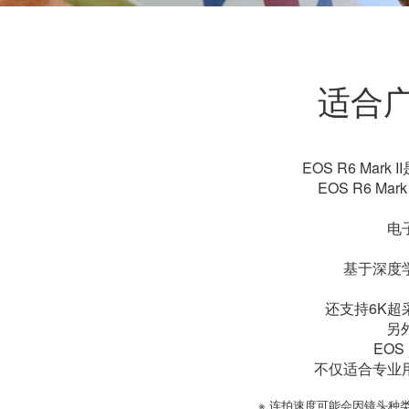
适合
EOS R6 Ma
EOS R6 M
电
基于深度
还支持6K超采
另
EO
不仅适合专业
※ 连拍速度可能会因镜头