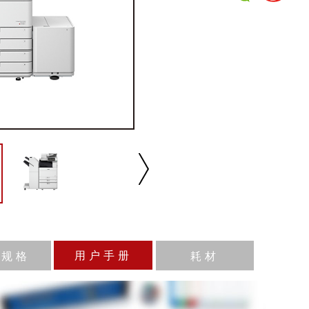
用户手册
品规格
耗材
播放/暂停
速度
反向
缩放