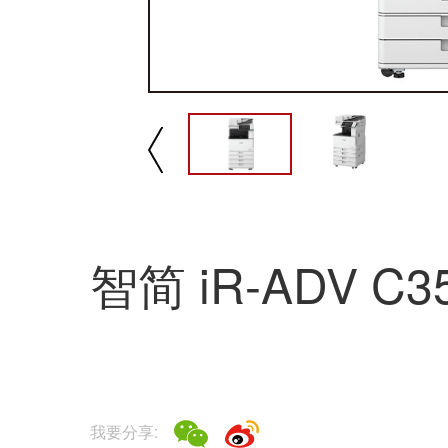
播放/暂停
速
智简 iR-ADV C3
我要分享: