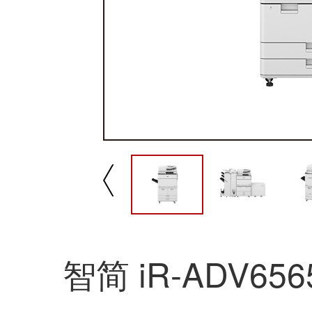
播放/暂停
速
智简 iR-ADV656