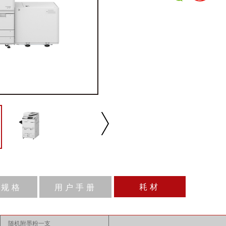
耗材
品规格
用户手册
播放/暂停
速度
反向
缩放
随机附墨粉一支