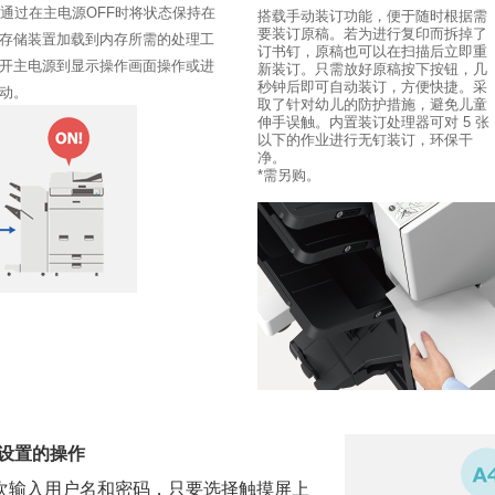
，通过在主电源OFF时将状态保持在
搭载手动装订功能，便于随时根据需
要装订原稿。若为进行复印而拆掉了
存储装置加载到内存所需的处理工
订书钉，原稿也可以在扫描后立即重
开主电源到显示操作画面操作或进
新装订。只需放好原稿按下按钮，几
秒钟后即可自动装订，方便快捷。采
动。
取了针对幼儿的防护措施，避免儿童
伸手误触。内置装订处理器可对 5 张
以下的作业进行无钉装订，环保干
净。
*需另购。
寸设置的操作
次输入用户名和密码，只要选择触摸屏上