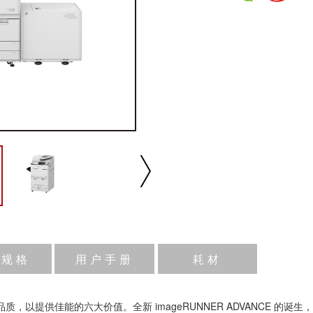
品规格
用户手册
耗材
播放/暂停
速度
反向
缩放
，以提供佳能的六大价值。全新 imageRUNNER ADVANCE 的