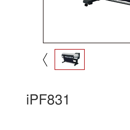
播放/暂停
速
iPF831