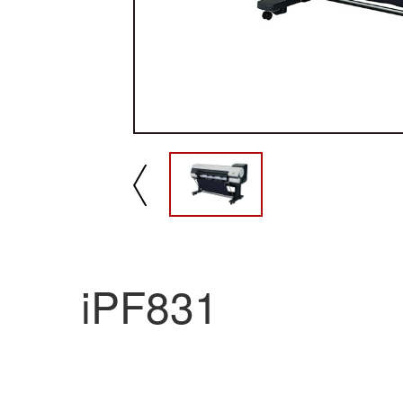
播放/暂停
速
iPF831