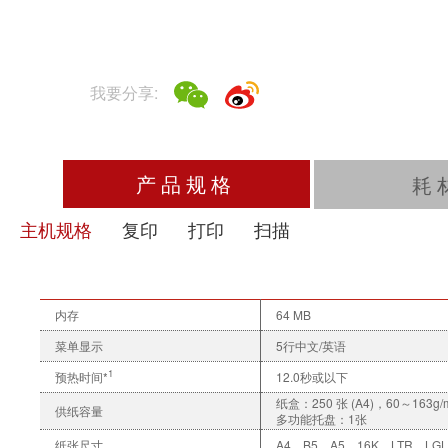
我要分享:
产品规格
耗
主机规格
复印
打印
扫描
内存
64 MB
菜单显示
5行中文/英语
1
预热时间*
12.0秒或以下
纸盒：250 张 (A4)，60～163g/
供纸容量
多功能托盘：1张
纸张尺寸
A4、B5、A5、16K、LTR、LG