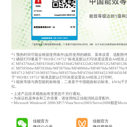
*1 预热时间可能会根据使用条件(如所使用的硒鼓、菜单设置、选配附
*2 硒鼓打印量基于“ISO/IEC19752”标准及默认打印浓度设置在A4纸
iC MF4370dnG/MF4350dG/MF4330dG/MF4322dG/MF4012G/M
iC MF5950dw/MF5930dn/MF5870dn/MF4890dw/MF4870dn/MF4770n/
MF4712/MF4710/MF4570dw/MF4570dn/MF4550d/MF4452/MF445
于“ISO/IEC19752”标准及默认打印浓度设置在A4纸张上打印时。
*3 能效等级与典型能耗标称值，二者基于中国能效标识标准。kW.h
位。
• 上述产品技术规格如有变更恕不另行通知。
• 为保证机器寿命和工作质量，请使用纯正佳能消耗品零配件。
• Microsoft Windows® 2000/XP/7/Vista/Server2003/Server2008都
佳能官方
佳能官方
微信公众号
微信视频号