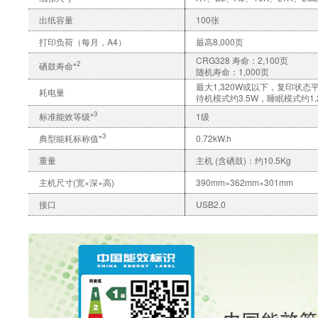
出纸容量
100张
打印负荷（每月，A4）
最高8,000页
CRG328 寿命：2,100页
2
硒鼓寿命*
随机寿命：1,000页
最大1,320W或以下，复印状态平
耗电量
待机模式约3.5W，睡眠模式约1.
3
标准能效等级*
1级
3
典型能耗标称值*
0.72kW.h
重量
主机 (含硒鼓)：约10.5Kg
主机尺寸(宽×深×高)
390mm×362mm×301mm
接口
USB2.0