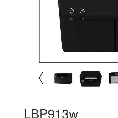
播放/暂停
速
LBP913w