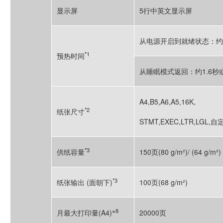
显示屏
5行中英文显示屏
从电源开启到就绪状态：约
*1
预热时间
从睡眠模式返回：约1.6秒
A4,B5,A6,A5,16K,
*2
纸张尺寸
STMT,EXEC,LTR,LGL,
*3
供纸容量
150页(80 g/m²)/ (64 g/m²)
*3
纸张输出 (面朝下)
100页(68 g/m²)
※8
月最大打印量(A4)
20000页