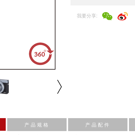
我要分享:
播放/暂停
速度
反向
缩放
产品规格
产品配件