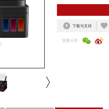
下载与支持
我要分享:
播放/暂停
速度
反向
缩放