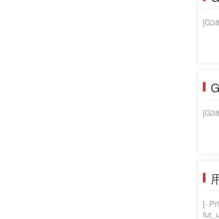
[G
[G
用
[-
fut