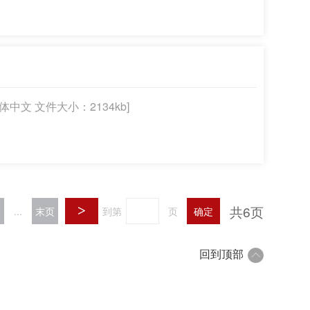
简体中文 文件大小：2134kb]
共6页
>
...
末页
到第
页
确定
回到顶部