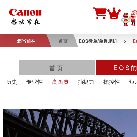
>
您当前在
首页
EOS微单/单反相机
E
EOS
首页
历史
专业性
高画质
捕捉力
操控性
短