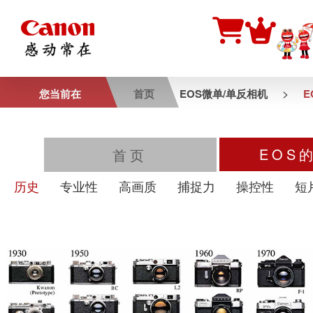
>
您当前在
首页
EOS微单/单反相机
E
EOS
首页
历史
专业性
高画质
捕捉力
操控性
短