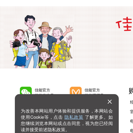
佳能官方
佳能官方
微信公众号
微信视频号
为改善本网站用户体验和提供服务，本网站会
佳能官方
佳能官方
微博号
抖音号
使用Cookie等，点击
隐私政策
了解更多。如
您继续浏览本网站或点击同意，视为您已经阅
读并接受前述隐私政策。
佳能官方
查看