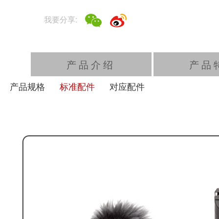
PowerShot V1机身附件图
我要分享:
A. PowerShot V1机身
B. 防风罩
C. 锂电池LP-E17
D. 腕带
产品介绍
产品
* 不包括电池充电器、接口电缆和AC适配器。
产品规格
标准配件
对应配件
* 充电时，请使用正品可选配件、市售的AC适配器或USB
Type-C数据线。