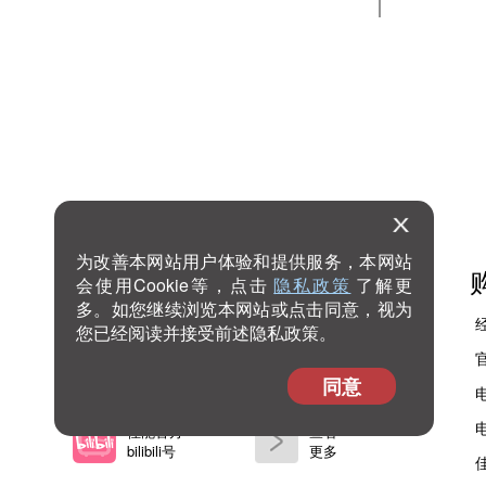
为改善本网站用户体验和提供服务，本网站
佳能官方
佳能官方
会使用Cookie等，点击
隐私政策
了解更
微信公众号
微信视频号
多。如您继续浏览本网站或点击同意，视为
您已经阅读并接受前述隐私政策。
佳能官方
佳能官方
微博号
抖音号
同意
佳能官方
查看
bilibili号
更多