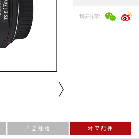
我要分享:
播放/暂停
速度
反向
缩放
对应配件
产品规格