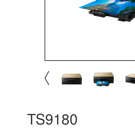
播放/暂停
速
TS9180