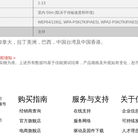
1-13
室内 50m (取决于传输速度和环境)
WEP64/128位, WPA-PSK(TKIP/AES), WPA2-PSK(TKIP/AES
支持
国、加拿大，拉丁美洲，巴西，中国台湾及中国香港。
前须知 »
以实物为准。上述所有数据均基于佳能测试结果，产品规格及外观如有变化，恕
购买指南
服务与支持
关于
方
频号
经销商查询
在线支持
企业信
方
官方旗舰店
服务网络
可持续
电商旗舰店
驱动及固件下载
人才理