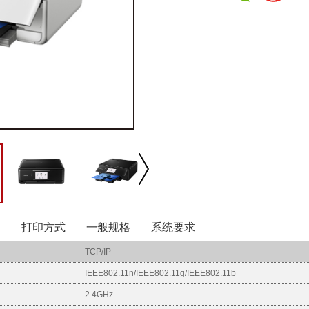
络
打印方式
一般规格
系统要求
TCP/IP
播放/暂停
速度
反向
缩放
IEEE802.11n/IEEE802.11g/IEEE802.11b
2.4GHz