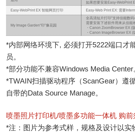
通用
如果想要安装Easy-WebPr
Easy-WebPrint EX 智能网页打印
Easy-Web Print EX: 需要Intern
全高清短片打印"支持佳能数
需要安装下述软件用来从佳能
My Image Garden“印”像花园
・Canon ZoomBrowser EX 
・Canon ImageBrowser 
*内部网络环境下, 必须打开5222端
员。
*部分功能不兼容Windows Media Cente
*TWAIN扫描驱动程序（ScanGear）
自带的Data Source Manage。
喷墨照片打印机/喷墨多功能一体机 购前须
*注：图片为参考式样，规格及设计以实