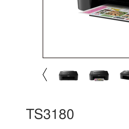
播放/暂停
速
TS3180