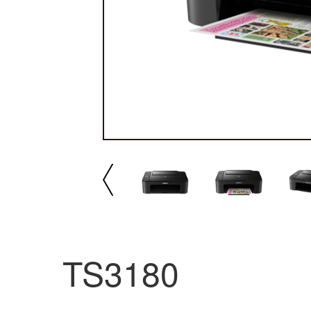
播放/暂停
速
TS3180