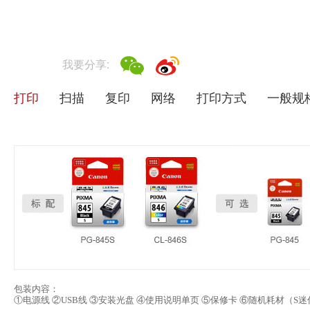
我要分享:
打印
扫描
复印
网络
打印方式
一般规
包装内容：
①电源线 ②USB线 ③安装光盘 ④使用说明单页 ⑤保修卡 ⑥随机耗材（S