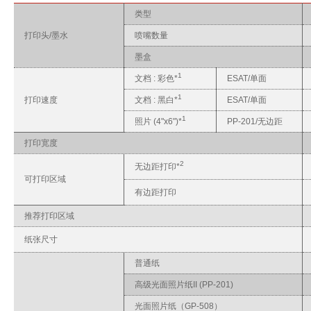
类型
打印头/墨水
喷嘴数量
墨盒
1
文档 : 彩色*
ESAT/单面
1
打印速度
文档 : 黑白*
ESAT/单面
1
照片 (4"x6")*
PP-201/无边距
打印宽度
2
无边距打印*
可打印区域
有边距打印
推荐打印区域
纸张尺寸
普通纸
高级光面照片纸II (PP-201)
光面照片纸（GP-508）