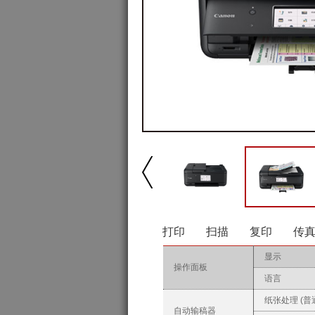
打印
扫描
复印
传
显示
操作面板
语言
纸张处理 (普
自动输稿器