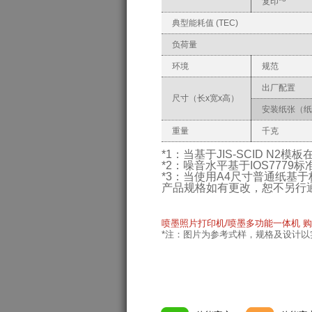
复印*
典型能耗值 (TEC)
负荷量
环境
规范
出厂配置
尺寸（长x宽x高）
安装纸张（纸
重量
千克
*1：当基于JIS-SCID N2
*2：噪音水平基于IOS7779
*3：当使用A4尺寸普通纸基于标准模
产品规格如有更改，恕不另行
喷墨照片打印机/喷墨多功能一体机 购
*注：图片为参考式样，规格及设计