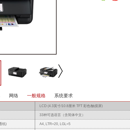
真
网络
一般规格
系统要求
LCD (4.3英寸/10.8厘米 TFT 彩色/触摸屏)
播放/暂停
速度
反向
缩放
33种可选语言（含简体中文）
通纸)
A4, LTR=20, LGL=5