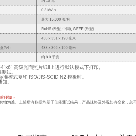
约 15 瓦
0.3 kW·h
最大 15,000 页/月
RoHS (欧盟, 中国), WEEE (欧盟)
438 x 351 x 190 毫米
盒/A4）
438 x 366 x 190 毫米
约 8.0 千克
模板在4"x6" 高级光面照片纸II上进行默认模式下打印。
标准测试。
式复印 ISO/JIS-SCID N2 模板时。
通知。
前须知 »
以实物为准。上述所有数据均基于佳能测试结果，产品规格及外观如有变化，恕