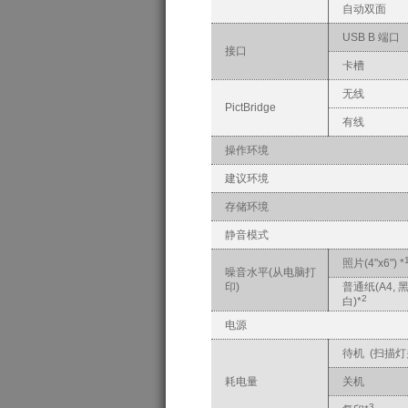
自动双面
USB B 端口
接口
卡槽
无线
PictBridge
有线
操作环境
建议环境
存储环境
静音模式
照片(4"x6") *
噪音水平(从电脑打
印)
普通纸(A4, 
2
白)*
电源
待机 (扫描灯
耗电量
关机
3