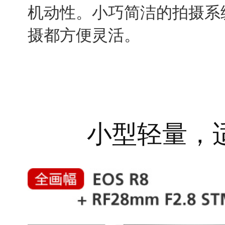
用定焦镜头RF28mm F2.8 STM拍摄的魅力之一，
就是比套装镜头光圈更大更明亮，虚化效果更强。
拍摄出的背景更柔和，柔美虚化能使人物更加突出，让
照片更富立体感。