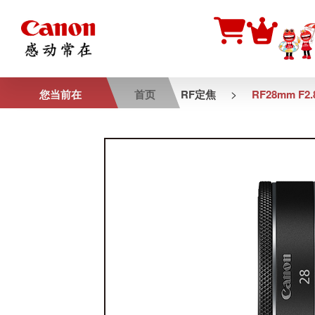
>
您当前在
首页
RF定焦
RF28mm F2.
RF28mm F2.8 