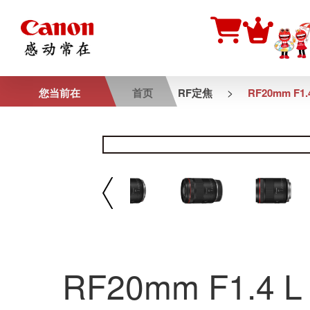
>
您当前在
首页
RF定焦
RF20mm F1.