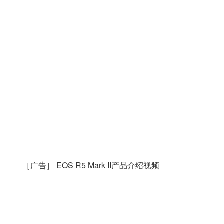
摄体识别能力。可捕获被摄体个体的特征及动作，以及
被摄体周围信息，持续对画面及前后动作序列进行持续
计算，之前追踪效果不好的动作也能稳定追踪，且保持
对焦的高精度。追踪过程中，即便被摄体被遮挡也能保
持高精度追踪。使用动作优先，可以识别追踪特定的动
作，轻松定格原来很难捕捉到的决定性瞬间。
眼控对焦，用眼睛传达
拍摄意图
［广告］ EOS R5 Mark II产品介绍视频
佳能首款在对焦系统中搭载眼控对焦功能的相机是在
1992年推出的胶片单反相机EOS 5 QD。 那时，能够检
测拍摄者的视线，并由此确定对焦位置的自动对焦系统
还非常少见。如今，基于强大的图像处理技术及高速处
理性能，配合电子取景器灵活的显示，佳能在EOS R3