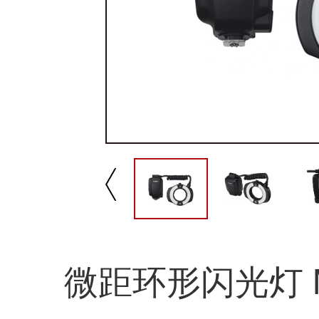
播放/暂停
速
微距环形闪光灯 MR