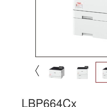
播放/暂停
速
LBP664Cx