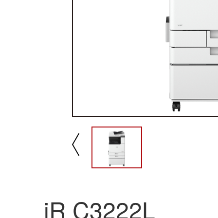
播放/暂停
速
iR C3222L