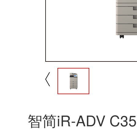
播放/暂停
速
智简iR-ADV C35