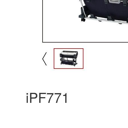
播放/暂停
速
iPF771