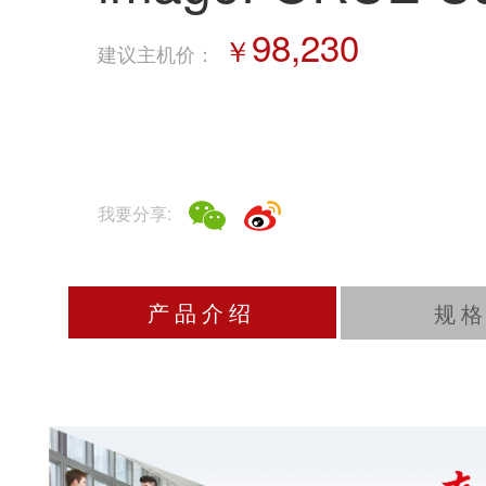
色数码复合机
98,230
￥
建议主机价
：
更是为未来办公而生的强大引擎。
它融合了专业的打印品质技术、机器学习AI技术、
集环保安全特性于一身，
旨在让办公室的日常任务变得更简单、更智能、更
我要分享:
高效。
产品介绍
规
2
D
曝光技术
Defined and Detailed