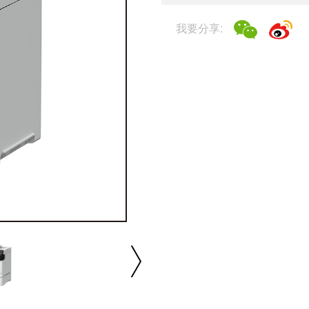
我要分享:
播放/暂停
速度
反向
缩放