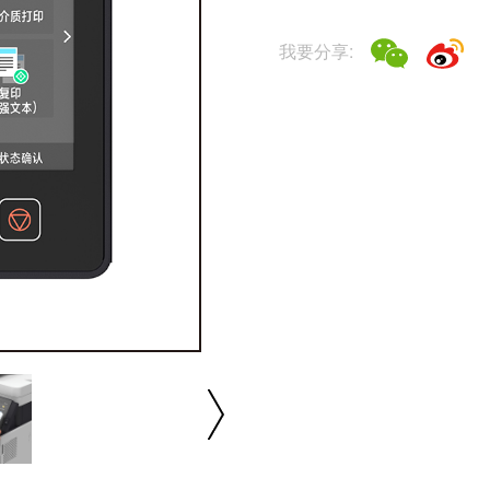
我要分享:
播放/暂停
速度
反向
缩放