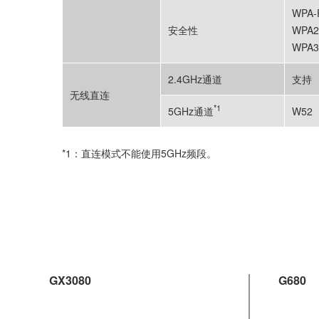
产品规格
产品介绍
打印
扫描
复印
网络
协议
SNMP,
网络类型
IEEE8
2.4GHz通道
1-13
*1
5GHz通道
W52 /
无线网络
WPA-
安全性
WPA2
WPA3