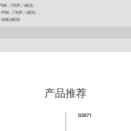
售后服务
资料短片
网络
打印方式
一般规格
系统要求
 HTTP, TCP/IP (IPv4/IPv6)
02.11n, IEEE802.11g, IEEE802.11b, IEEE802.11a, IEEE802.11ac
 W53 / W58
PSK（TKIP／AES）,
-PSK（TKIP／AES）,
-SAE(AES)