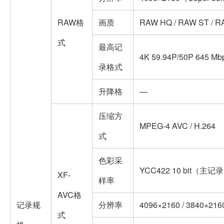
RAW格
画质
RAW HQ / RAW ST / R
式
最高记
4K 59.94P/50P 645 Mb
录格式
升降格
—
压缩方
MPEG-4 AVC / H.264
式
色彩采
YCC422 10 bit（主记
XF-
样率
AVC格
记录规
分辨率
4096×2160 / 3840×2160
式