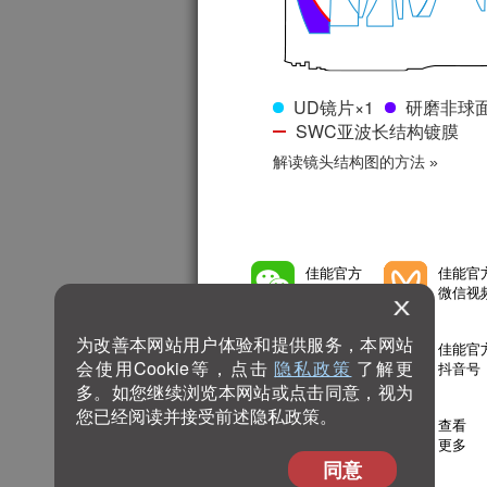
UD镜片×1
研磨非球面
SWC亚波长结构镀膜
解读镜头结构图的方法 »
佳能官方
佳能官
微信公众号
微信视
为改善本网站用户体验和提供服务，本网站
佳能官方
佳能官
会使用Cookie等，点击
隐私政策
了解更
微博号
抖音号
多。如您继续浏览本网站或点击同意，视为
您已经阅读并接受前述隐私政策。
佳能官方
查看
bilibili号
更多
同意